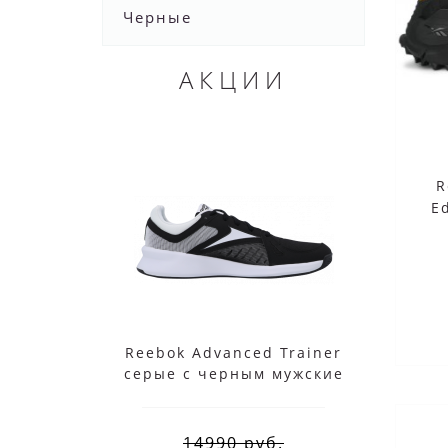
Черные
АКЦИИ
R
E
Reebok Advanced Trainer
Ree
серые с черным мужские
14990 руб.