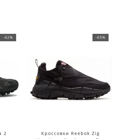
-42%
-65%
a 2
Кроссовки Reebok Zig