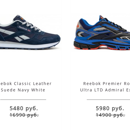
5980 руб.
5980 руб.
.2025
02.12.2023
ebok Classic Leather
Reebok Premier R
Suede Navy White
Ultra LTD Admiral E
5480 руб.
5980 руб.
16990 руб.
14900 руб.
НКИ REEBOK 2026 —
REEBOK И DC COMICS