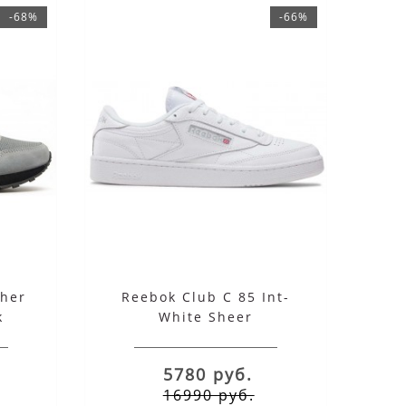
-68%
-66%
ther
Reebok Club C 85 Int-
k
White Sheer
5780 руб.
16990 руб.