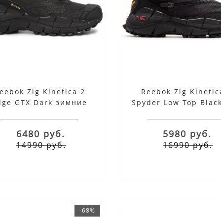
eebok Zig Kinetica 2
Reebok Zig Kinetic
dge GTX Dark зимние
Spyder Low Top Blac
6480 руб.
5980 руб.
14990 руб.
16990 руб.
bok Aztec OG черные с
Reebok Classic Azte
серым замшевые
Suede Navy Whit
-68%
14999 руб.
14999 руб.