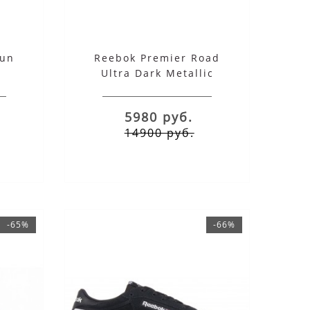
Run
Reebok Premier Road
Ultra Dark Metallic
5980 руб.
14900 руб.
-65%
-66%