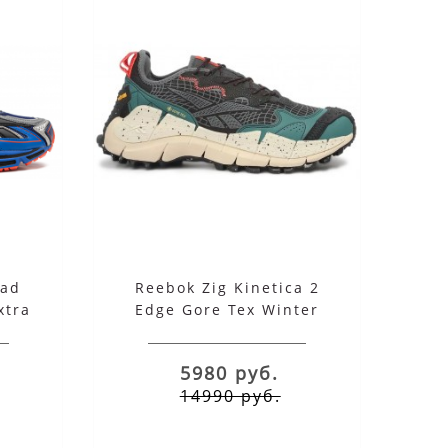
6490 руб.
22.12.2022
16.11.20
oad
Reebok Zig Kinetica 2
xtra
Edge Gore Tex Winter
серые с зеленым
5980 руб.
14990 руб.
ХАРАКТЕРИСТИКИ
ИНТЕР