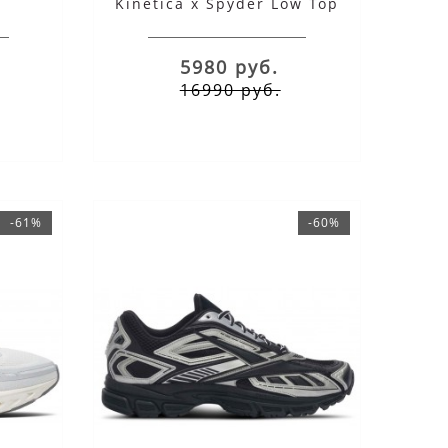
Kinetica x Spyder Low Top
черные с серым
5980 руб.
16990 руб.
-61%
-60%