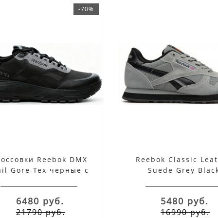
-70%
россовки Reebok DMX
Reebok Classic Lea
ail Gore-Tex черные с
Suede Grey Blac
серым
6480 руб.
5480 руб.
21790 руб.
16990 руб.