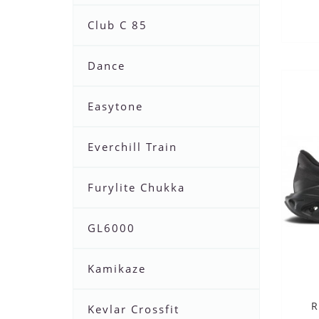
Club C 85
Dance
Easytone
Everchill Train
Furylite Chukka
GL6000
Kamikaze
R
Kevlar Crossfit