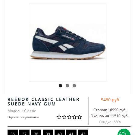
REEBOK CLASSIC LEATHER
5480 руб.
SUEDE NAVY GUM
Старая:
16990 руб.
Модель:: Classic
Экономия 11510 руб.
Оценка покупателей
Скидка -
68
%
36
37
38
39
40
41
42