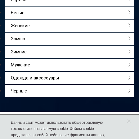
Белые
Женские
Замша
Зимние
Мужские
Одежда и аксессуары
Черные
×
Работаем
с 2009 года
Данный сайт может использовать общеотраслевую
технологию, называемую cookie. Файлы cookie
Более 50 000
довольных покупателей
представляют собой небольшие фрагменты данных,