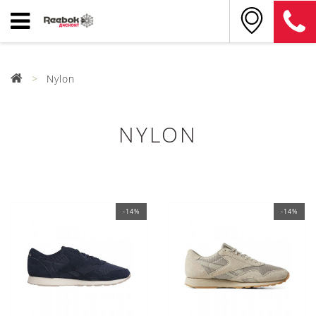
Nylon
NYLON
-14%
-14%