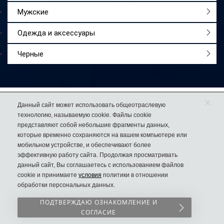
Мужские
Одежда и аксессуары
Черные
×
Работаем
с 2009 года
Данный сайт может использовать общеотраслевую
технологию, называемую cookie. Файлы cookie
Более 50 000
довольных покупателей
представляют собой небольшие фрагменты данных,
74% клиентов
возвращаются к нам за еще одной парой обуви
которые временно сохраняются на вашем компьютере или
мобильном устройстве, и обеспечивают более
эффективную работу сайта. Продолжая просматривать
данный сайт, Вы соглашаетесь с использованием файлов
cookie и принимаете
условия
политики в отношении
8 (981) 783-86-12
Дисконт №1
обработки персональных данных.
в России
Пн-Вс с 10.00 до 22.00
Сергия Радонежского 8
ПОДТВЕРЖДАЮ ОЗНАКОМЛЕНИЕ И
СОГЛАСИЕ