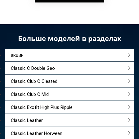
подошву, в которой предусмотрен
амортизационный эффект;
обувь изготовлена в стиле классики;
пара оформлена логотипом бренда.
Больше моделей в разделах
В ассортименте представлен огромный выбор
разных моделей известной компании. Все
акции
варианты станут отличным дополнением
вашего стиля. Купить кроссы Рибок можно в
Classic C Double Geo
магазине в Санкт-Петербурге или оформить
Classic Club C Cleated
доставку любой понравившейся пары через
Classic Club C Mid
курьерскую службу, почтовые отделения и иные
сервисы в любой регион страны.
Classic Exofit High Plus Ripple
Classic Leather
Classic Leather Horween