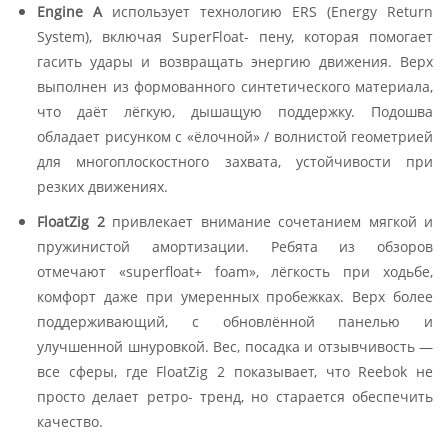
Engine A
использует технологию ERS (Energy Return
System), включая SuperFloat- пену, которая помогает
гасить удары и возвращать энергию движения. Верх
выполнен из формованного синтетического материала,
что даёт лёгкую, дышащую поддержку. Подошва
обладает рисунком с «ёлочной» / волнистой геометрией
для многоплоскостного захвата, устойчивости при
резких движениях.
FloatZig 2
привлекает внимание сочетанием мягкой и
пружинистой амортизации. Ребята из обзоров
отмечают «superfloat+ foam», лёгкость при ходьбе,
комфорт даже при умеренных пробежках. Верх более
поддерживающий, с обновлённой панелью и
улучшенной шнуровкой. Вес, посадка и отзывчивость —
все сферы, где FloatZig 2 показывает, что Reebok не
просто делает ретро- тренд, но старается обеспечить
качество.