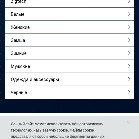
Zigtech
Белые
Женские
Замша
Зимние
Мужские
Одежда и аксессуары
Черные
×
Работаем
с 2009 года
Данный сайт может использовать общеотраслевую
технологию, называемую cookie. Файлы cookie
Более 50 000
довольных покупателей
представляют собой небольшие фрагменты данных,