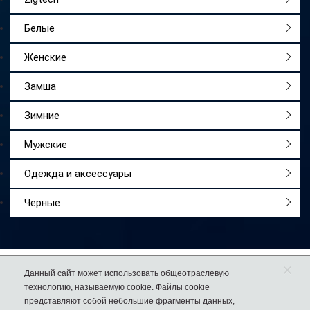
Белые
Женские
Замша
Зимние
Мужские
Одежда и аксессуары
Черные
×
Работаем
с 2009 года
Данный сайт может использовать общеотраслевую
технологию, называемую cookie. Файлы cookie
Более 50 000
довольных покупателей
представляют собой небольшие фрагменты данных,