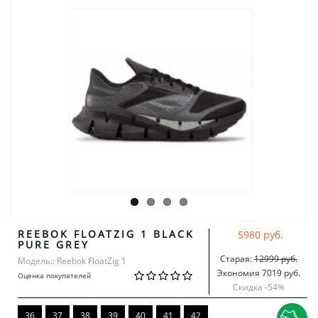
REEBOK FLOATZIG 1 BLACK
5980 руб.
PURE GREY
Старая:
12999 руб.
Модель:: Reebok FloatZig 1
Экономия 7019 руб.
Оценка покупателей
Скидка -
54
%
36
37
38
39
40
41
42