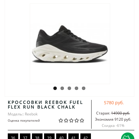
КРОССОВКИ REEBOK FUEL
5780 руб.
FLEX RUN BLACK CHALK
Старая:
14900 руб.
Модель:: Reebok
Экономия 9120 руб.
Оценка покупателей
Скидка -
61
%
36
37
38
39
40
41
42