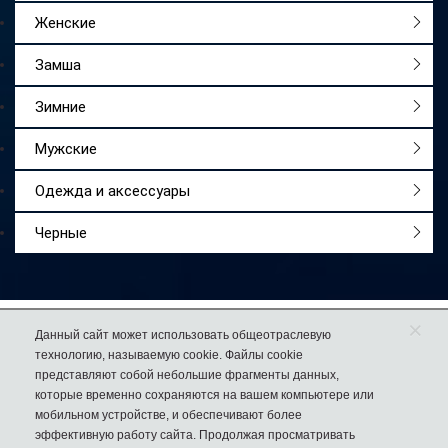
Женские
Замша
Зимние
Мужские
Одежда и аксессуары
Черные
×
Работаем
с 2009 года
Данный сайт может использовать общеотраслевую
технологию, называемую cookie. Файлы cookie
Более 50 000
довольных покупателей
представляют собой небольшие фрагменты данных,
74% клиентов
возвращаются к нам за еще одной парой обуви
которые временно сохраняются на вашем компьютере или
мобильном устройстве, и обеспечивают более
эффективную работу сайта. Продолжая просматривать