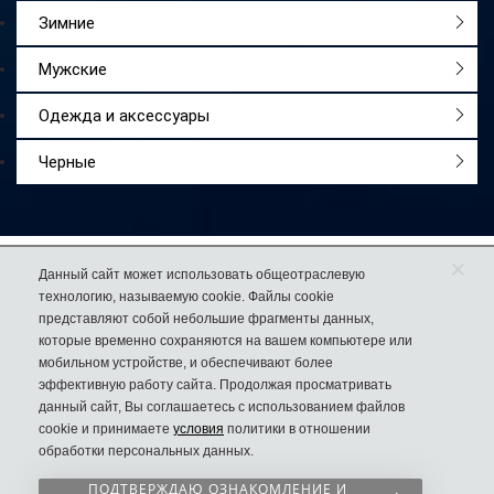
Зимние
Мужские
Одежда и аксессуары
Черные
×
Работаем
с 2009 года
Данный сайт может использовать общеотраслевую
технологию, называемую cookie. Файлы cookie
Более 50 000
довольных покупателей
представляют собой небольшие фрагменты данных,
74% клиентов
возвращаются к нам за еще одной парой обуви
которые временно сохраняются на вашем компьютере или
мобильном устройстве, и обеспечивают более
эффективную работу сайта. Продолжая просматривать
данный сайт, Вы соглашаетесь с использованием файлов
cookie и принимаете
условия
политики в отношении
8 (981) 783-86-12
Дисконт №1
обработки персональных данных.
в России
Пн-Вс с 10.00 до 22.00
Сергия Радонежского 8
ПОДТВЕРЖДАЮ ОЗНАКОМЛЕНИЕ И