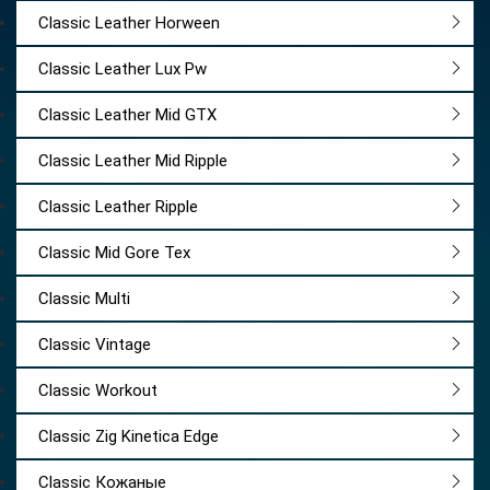
подойдут для любой ситуации.
Classic Leather Horween
Каждая деталь продумана до мелочей – от
Classic Leather Lux Pw
классического логотипа Reebok на боковой
Classic Leather Mid GTX
стороне и язычке до уникальных шнурков,
подчеркивающих индивидуальность модели.
Classic Leather Mid Ripple
Classic Leather Ripple
Classic Mid Gore Tex
Classic Multi
Classic Vintage
Classic Workout
Classic Zig Kinetica Edge
Classic Кожаные