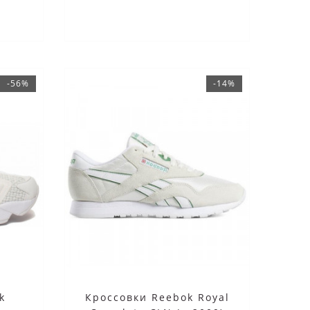
-56%
-14%
k
Кроссовки Reebok Royal