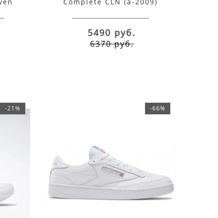
ven
Complete CLN (a-2009)
бежевые
5490 руб.
6370 руб.
-21%
-66%