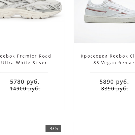
eebok Premier Road
Кроссовки Reebok C
Ultra White Silver
85 Vegan белые
5780 руб.
5890 руб.
14900 руб.
8390 руб.
bok Aztec OG черные с
Reebok Classic Azte
серым замшевые
Suede Navy Whit
-48%
14999 руб.
14999 руб.