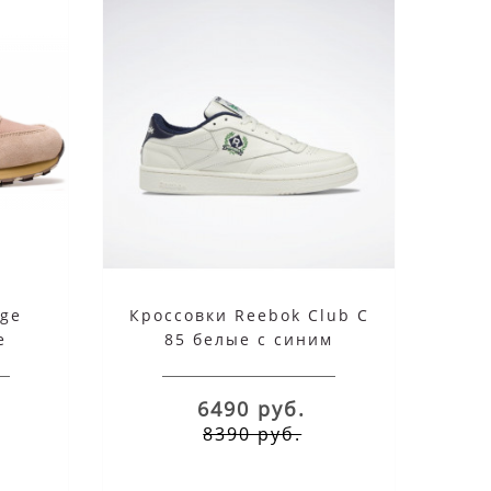
6490 руб.
22.12.2022
16.11.20
ige
Кроссовки Reebok Club C
е
85 белые с синим
6490 руб.
8390 руб.
ХАРАКТЕРИСТИКИ
ИНТЕР