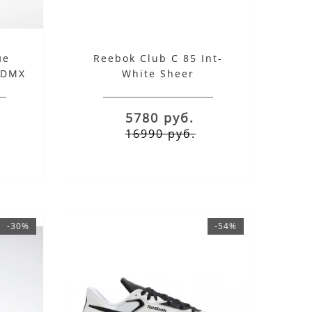
ие
Reebok Club C 85 Int-
 DMX
White Sheer
5780 руб.
16990 руб.
-30%
-54%