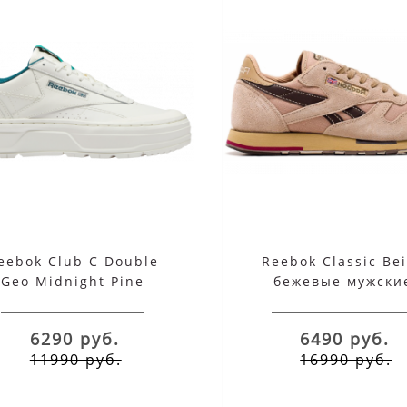
5980 руб.
5980 руб.
.2025
02.12.2023
eebok Club C Double
Reebok Classic Be
Geo Midnight Pine
бежевые мужски
6290 руб.
6490 руб.
11990 руб.
16990 руб.
НКИ REEBOK 2026 —
REEBOK И DC COMICS