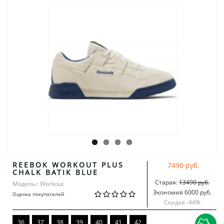
REEBOK WORKOUT PLUS
7490 руб.
CHALK BATIK BLUE
Старая:
13490 руб.
Модель:: Workout
Экономия 6000 руб.
Оценка покупателей
Скидка -
44
%
36
37
38
39
40
41
42