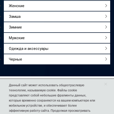
Женские
Замша
Зимние
Мужские
Одежда и аксессуары
Черные
×
Работаем
с 2009 года
Данный сайт может использовать общеотраслевую
технологию, называемую cookie. Файлы cookie
Более 50 000
довольных покупателей
представляют собой небольшие фрагменты данных,
74% клиентов
возвращаются к нам за еще одной парой обуви
которые временно сохраняются на вашем компьютере или
мобильном устройстве, и обеспечивают более
эффективную работу сайта. Продолжая просматривать