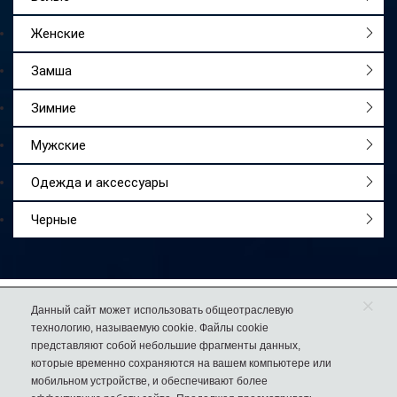
Женские
Замша
Зимние
Мужские
Одежда и аксессуары
Черные
×
Работаем
с 2009 года
Данный сайт может использовать общеотраслевую
технологию, называемую cookie. Файлы cookie
Более 50 000
довольных покупателей
представляют собой небольшие фрагменты данных,
74% клиентов
возвращаются к нам за еще одной парой обуви
которые временно сохраняются на вашем компьютере или
мобильном устройстве, и обеспечивают более