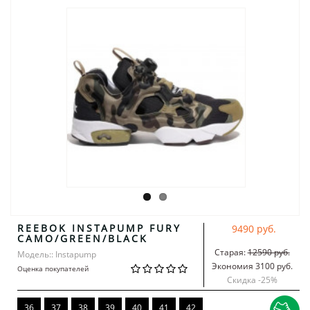
REEBOK INSTAPUMP FURY
9490 руб.
CAMO/GREEN/BLACK
Старая:
12590 руб.
Модель:: Instapump
Экономия 3100 руб.
Оценка покупателей
Скидка -
25
%
36
37
38
39
40
41
42