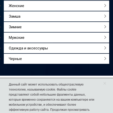
Женские
Замша
Зимние
Мужские
Одежда и аксессуары
Черные
×
Работаем
с 2009 года
Данный сайт может использовать общеотраслевую
технологию, называемую cookie. Файлы cookie
Более 50 000
довольных покупателей
представляют собой небольшие фрагменты данных,
74% клиентов
возвращаются к нам за еще одной парой обуви
которые временно сохраняются на вашем компьютере или
мобильном устройстве, и обеспечивают более
эффективную работу сайта. Продолжая просматривать