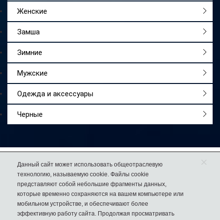
Женские
Замша
Зимние
Мужские
Одежда и аксессуары
Черные
×
Работаем
с 2009 года
Данный сайт может использовать общеотраслевую
технологию, называемую cookie. Файлы cookie
Более 50 000
довольных покупателей
представляют собой небольшие фрагменты данных,
74% клиентов
возвращаются к нам за еще одной парой обуви
которые временно сохраняются на вашем компьютере или
мобильном устройстве, и обеспечивают более
эффективную работу сайта. Продолжая просматривать