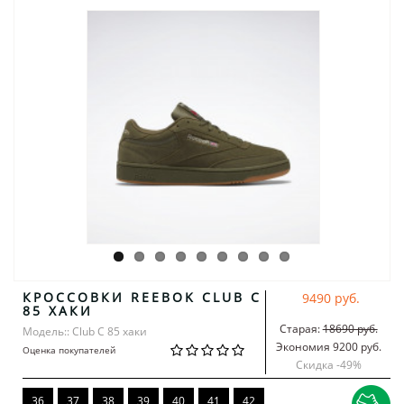
КРОССОВКИ REEBOK CLUB C
9490 руб.
85 ХАКИ
Старая:
18690 руб.
Модель:: Club C 85 хаки
Экономия 9200 руб.
Оценка покупателей
Скидка -
49
%
36
37
38
39
40
41
42