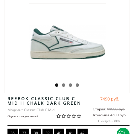
REEBOK CLASSIC CLUB C
7490 руб.
MID II CHALK DARK GREEN
Старая:
11990 руб.
Модель:: Classic Club C Mid
Экономия 4500 руб.
Оценка покупателей
Скидка -
38
%
36
37
38
39
40
41
42