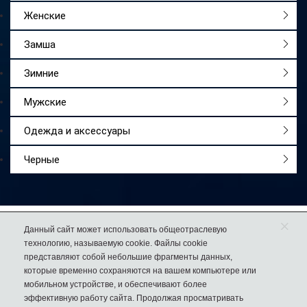
Женские
Замша
Зимние
Мужские
Одежда и аксессуары
Черные
×
Работаем
с 2009 года
Данный сайт может использовать общеотраслевую
технологию, называемую cookie. Файлы cookie
Более 50 000
довольных покупателей
представляют собой небольшие фрагменты данных,
74% клиентов
возвращаются к нам за еще одной парой обуви
которые временно сохраняются на вашем компьютере или
мобильном устройстве, и обеспечивают более
эффективную работу сайта. Продолжая просматривать